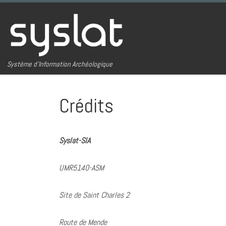
Passer au contenu
Système d'Information Archéologique
Crédits
Syslat-SIA
UMR5140-ASM
Site de Saint Charles 2
Route de Mende