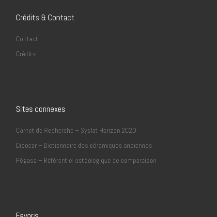
Crédits & Contact
Contact
Crédits
Sites connexes
Carnet de Recherche – Syslat Horizon 2020
Dicocer – Dictionnaire des céramiques anciennes
Pégase – Référentiel ostéologique de comparaison
Favoris